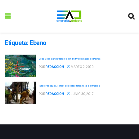
Etiqueta:
Ebano
Se aprueba plan petrolero de Diavaz y dos planes de Pemex
POR
REDACCIÓN
MARZO 2, 2020
Para cerrar pozos, Pemex debe analizar costos de extracción
POR
REDACCIÓN
JUNIO 30, 2017