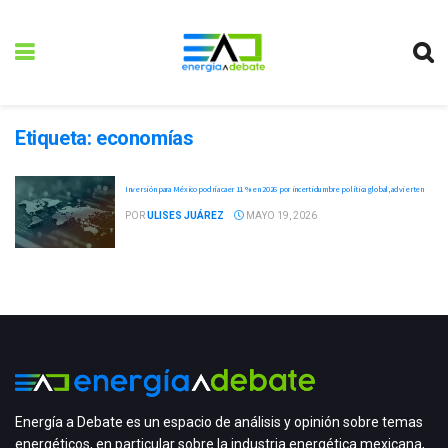
Etiqueta:
economías
Inversión para México podría caer 11 % en 2026 por incertidumbre política global, advierten
POR
ULISES JUÁREZ
MAYO 19, 2026
Energía a Debate es un espacio de análisis y opinión sobre temas
energéticos, en particular sobre la industria energética mexicana,