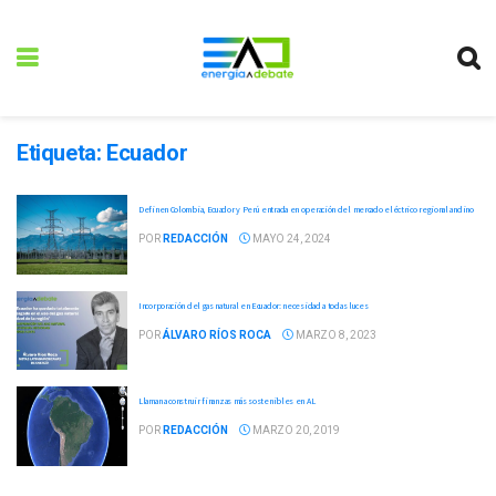
Etiqueta:
Ecuador
Definen Colombia, Ecuador y Perú entrada en operación del mercado eléctrico regional andino
POR
REDACCIÓN
MAYO 24, 2024
Incorporación del gas natural en Ecuador: necesidad a todas luces
POR
ÁLVARO RÍOS ROCA
MARZO 8, 2023
Llaman a construir finanzas más sostenibles en AL
POR
REDACCIÓN
MARZO 20, 2019