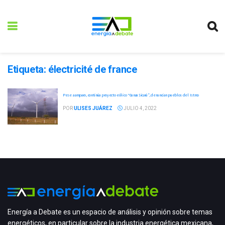
Etiqueta:
électricité de france
Pese a amparo, continúa proyecto eólico “Gunaa Sicarú”, denuncian pueblos del Istmo
POR
ULISES JUÁREZ
JULIO 4, 2022
Energía a Debate es un espacio de análisis y opinión sobre temas
energéticos, en particular sobre la industria energética mexicana,