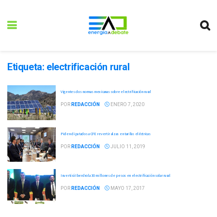
Etiqueta:
electrificación rural
Vigentes dos normas mexicanas sobre electrificación rural
POR
REDACCIÓN
ENERO 7, 2020
Piden diputados a CFE revertir alzas en tarifas eléctricas
POR
REDACCIÓN
JULIO 11, 2019
Invertirá Iberdrola 30 millones de pesos en electrificación solar rural
POR
REDACCIÓN
MAYO 17, 2017