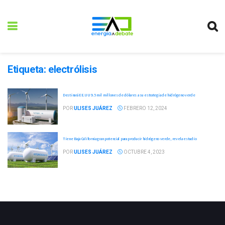
Etiqueta:
electrólisis
Destinará EE.UU 9.5 mil millones de dólares a su estrategia de hidrógeno verde
POR
ULISES JUÁREZ
FEBRERO 12, 2024
Tiene Baja California gran potencial para producir hidrógeno verde, revela estudio
POR
ULISES JUÁREZ
OCTUBRE 4, 2023