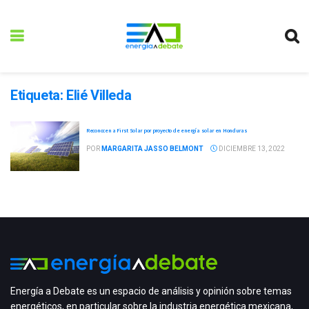
Etiqueta:
Elié Villeda
Reconocen a First Solar por proyecto de energía solar en Honduras
POR
MARGARITA JASSO BELMONT
DICIEMBRE 13, 2022
Energía a Debate es un espacio de análisis y opinión sobre temas
energéticos, en particular sobre la industria energética mexicana,