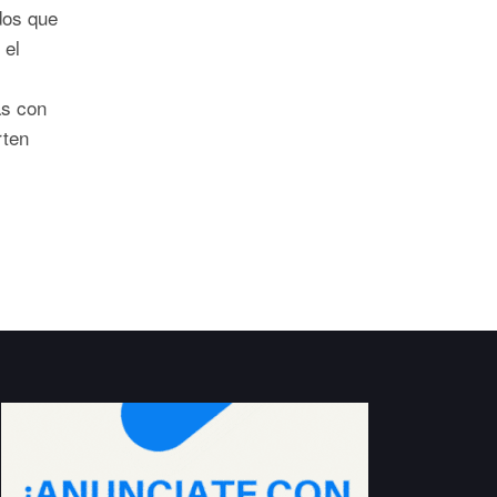
dos que
 el
s.
as con
rten