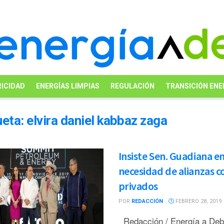
ICIDAD
ENERGÍAS LIMPIAS
REGULACIÓN
TRANSICIÓN ENE
ueta:
elvira daniel kabbaz zaga
Insiste Sen. Guadiana en
necesidad de alianzas c
privados
POR
REDACCIÓN
FEBRERO 28, 2019
Redacción / Energía a De