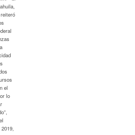
ahuila,
reiteró
os
deral
anzas
a
cidad
os
dos
cursos
n el
or lo
r
do”,
el
 2019,