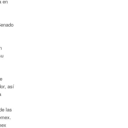
a en
Senado
n
su
e
r, así
a
de las
Pemex.
mex