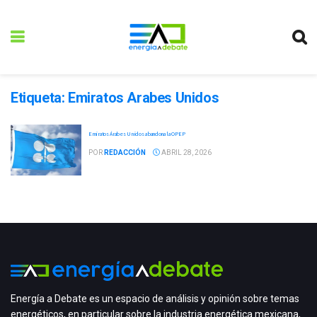
Etiqueta:
Emiratos Arabes Unidos
Emiratos Árabes Unidos abandona la OPEP
POR
REDACCIÓN
ABRIL 28, 2026
Energía a Debate es un espacio de análisis y opinión sobre temas
energéticos, en particular sobre la industria energética mexicana,