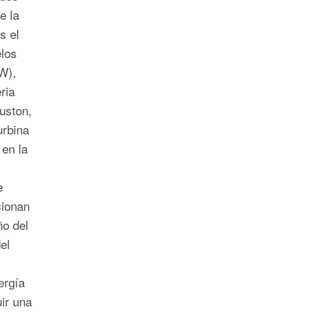
e la
s el
los
W),
ria
ston,
urbina
en la
e
cionan
ño del
el
ergía
ir una