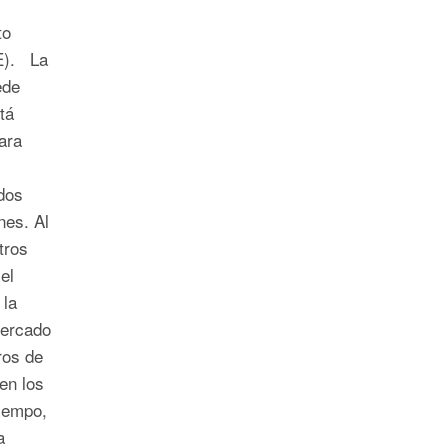
to
oE). La
ede
tá
ara
dos
nes. Al
tros
el
 la
mercado
ros de
en los
iempo,
a