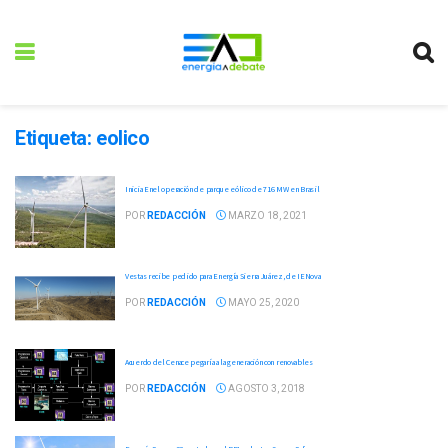
Etiqueta:
eolico
Inicia Enel operación de parque eólico de 716 MW en Brasil
POR
REDACCIÓN
MARZO 18, 2021
Vestas recibe pedido para Energía Sierra Juárez, de IENova
POR
REDACCIÓN
MAYO 25, 2020
Acuerdo del Cenace pegaría a la generación con renovables
POR
REDACCIÓN
AGOSTO 3, 2018