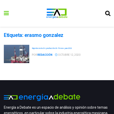
Etiqueta:
erasmo gonzalez
Bajarían meta de producción de Pemex para 2021
POR
REDACCIÓN
OCTUBRE 12, 2020
Energía a Debate es un espacio de análisis y opinión sobre temas
energéticos, en particular sobre la industria energética mexicana,