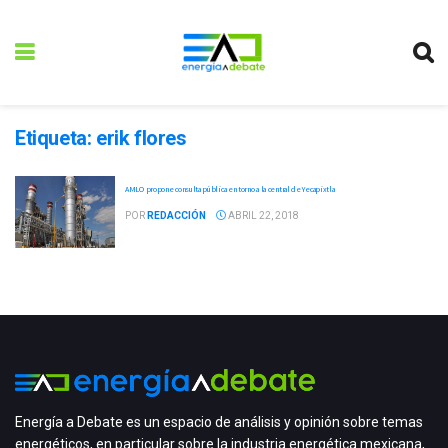
Etiqueta:
erik flores
AMLO propone consulta pública en torno a la central de Yecapixtla
POR
REDACCIÓN
ABRIL 22, 2018
Energía a Debate es un espacio de análisis y opinión sobre temas
energéticos, en particular sobre la industria energética mexicana,