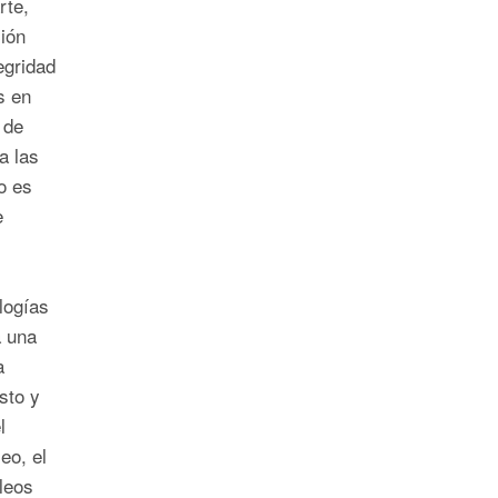
rte,
ión
egridad
s en
 de
a las
o es
e
logías
a una
a
sto y
l
eo, el
leos