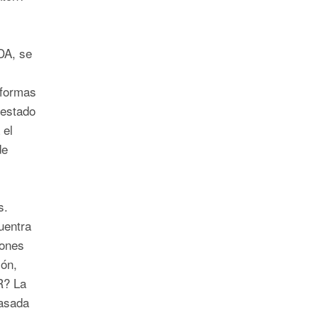
DA, se
aformas
 estado
 el
de
s.
uentra
iones
ón,
R? La
asada