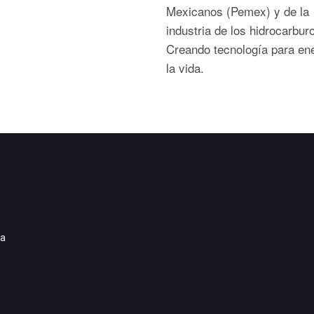
Mexicanos (Pemex) y de la
industria de los hidrocarbur
Creando tecnología para ene
la vida.
ia