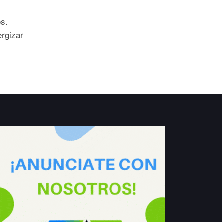
os.
rgizar