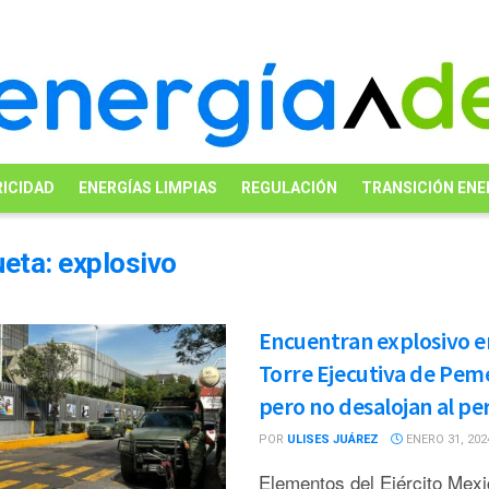
ICIDAD
ENERGÍAS LIMPIAS
REGULACIÓN
TRANSICIÓN ENE
ueta:
explosivo
Encuentran explosivo e
Torre Ejecutiva de Pem
pero no desalojan al pe
POR
ULISES JUÁREZ
ENERO 31, 202
Elementos del Ejército Mex