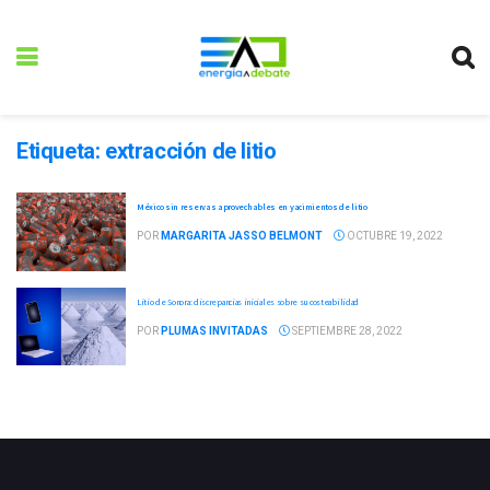
Etiqueta:
extracción de litio
México sin reservas aprovechables en yacimientos de litio
POR
MARGARITA JASSO BELMONT
OCTUBRE 19, 2022
Litio de Sonora: discrepancias iniciales sobre su costeabilidad
POR
PLUMAS INVITADAS
SEPTIEMBRE 28, 2022