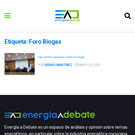
Etiqueta:
Foro Biogas
Urgen publicar reglamento en materia de biogás
POR
SERGIO MARTÍNEZ
MAYO 23, 2025
Energía a Debate es un espacio de análisis y opinión sobre temas
energéticos, en particular sobre la industria energética mexicana,