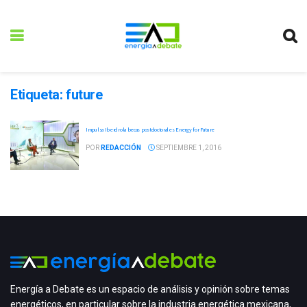
Etiqueta:
future
Impulsa Iberdrola becas postdoctorales Energy for Future
POR
REDACCIÓN
SEPTIEMBRE 1, 2016
Energía a Debate es un espacio de análisis y opinión sobre temas
energéticos, en particular sobre la industria energética mexicana,