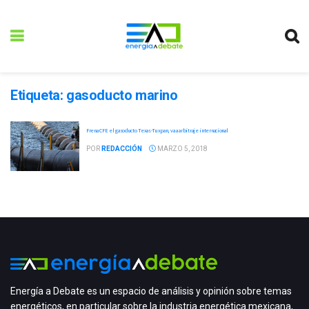
Etiqueta:
gasoducto marino
Frena CFE el gasoducto Texas-Tuxpan, va a arbitraje internacional
POR
REDACCIÓN
MARZO 5, 2018
Energía a Debate es un espacio de análisis y opinión sobre temas
energéticos, en particular sobre la industria energética mexicana,