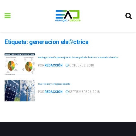
Etiqueta:
generacion ela©ctrica
Decálogo de acción para mejorar el desempeño de la CFE en el mercado eléctrico
POR
REDACCIÓN
OCTUBRE 2, 2018
Inversiones y energía renovable
POR
REDACCIÓN
SEPTIEMBRE 26, 2018