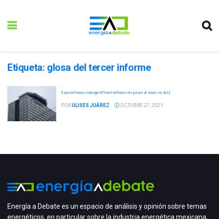
Etiqueta:
glosa del tercer informe
Espera Pemex entregar 979 mil millones de pesos al erario en 2021
POR
ULISES JUÁREZ
OCTUBRE 27, 2021
Energía a Debate es un espacio de análisis y opinión sobre temas
energéticos, en particular sobre la industria energética mexicana,