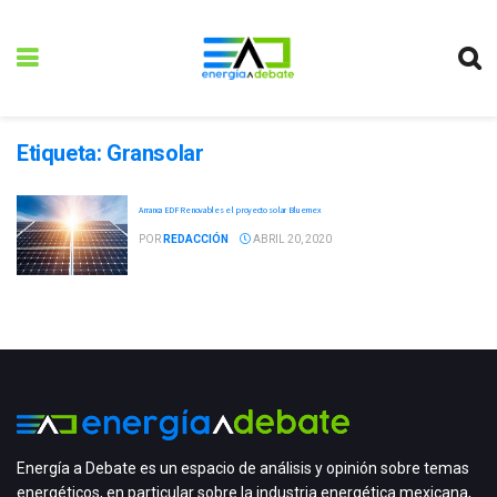
Etiqueta:
Gransolar
Arranca EDF Renovables el proyecto solar Bluemex
POR
REDACCIÓN
ABRIL 20, 2020
Energía a Debate es un espacio de análisis y opinión sobre temas
energéticos, en particular sobre la industria energética mexicana,