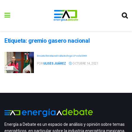
Etiqueta:
gremio gasero nacional
Descarta Sheinbaum desabasto de gas LP en la CDMX
POR
ULISES JUÁREZ
OCTUBRE 14, 2021
Energía a Debate es un espacio de análisis y opinión sobre temas
energéticos, en particular sobre la industria energética mexicana,