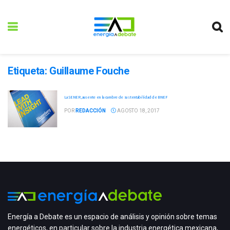
Etiqueta:
Guillaume Fouche
La SENER, ausente en la cumbre de sustentabilidad de BNEF
POR
REDACCIÓN
AGOSTO 18, 2017
Energía a Debate es un espacio de análisis y opinión sobre temas
energéticos, en particular sobre la industria energética mexicana,