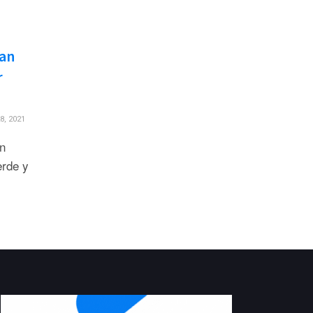
ran
r
, 2021
n
erde y