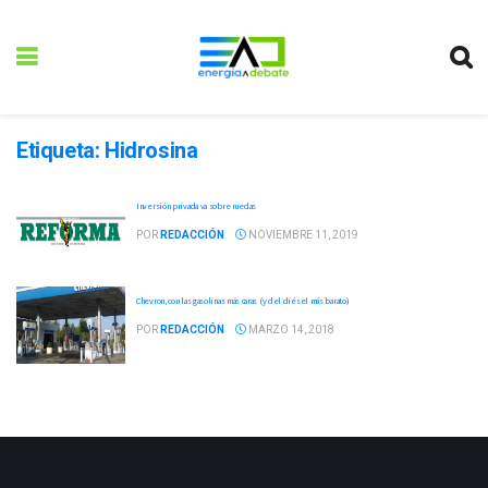
Etiqueta:
Hidrosina
Inversión privada va sobre ruedas
POR
REDACCIÓN
NOVIEMBRE 11, 2019
Chevron, con las gasolinas más caras (y del diésel más barato)
POR
REDACCIÓN
MARZO 14, 2018