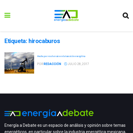
Etiqueta:
hirocaburos
Mucho por resolver aún en la transición energética
POR
REDACCIÓN
JULIO 28, 2017
Energía a Debate es un espacio de análisis y opinión sobre temas
energéticos, en particular sobre la industria energética mexicana,