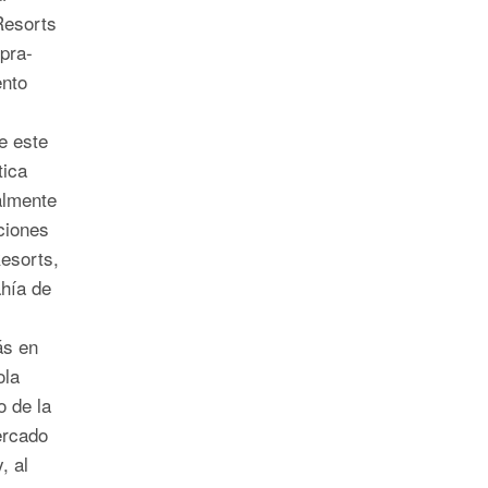
Resorts
pra-
ento
e este
tica
almente
aciones
esorts,
ahía de
ás en
ola
o de la
ercado
, al