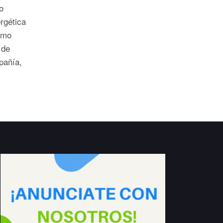
o
ergética
como
 de
pañía,