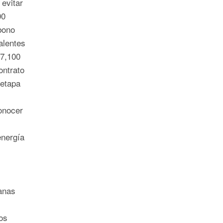
 evitar
00
bono
alentes
 7,100
ontrato
 etapa
onocer
energía
canas
os