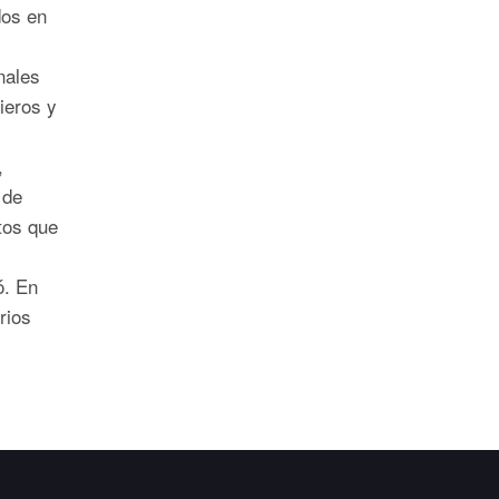
dos en
nales
ieros y
,
 de
tos que
ó. En
erios