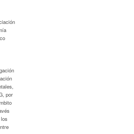
ciación
mía
ico
gación
tación
tales,
G, por
ámbito
ravés
 los
ntre