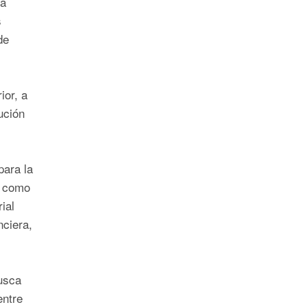
la
s
de
ior, a
ución
para la
í como
ial
nciera,
usca
entre