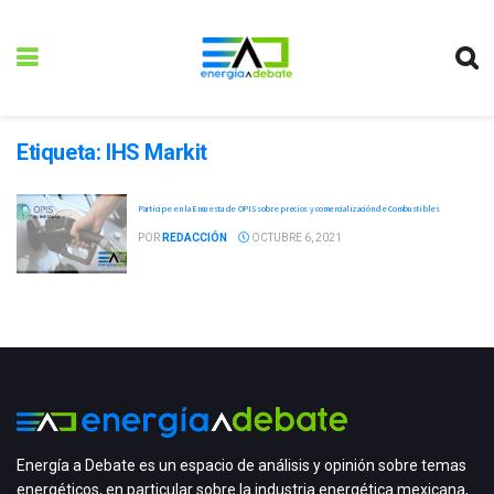
Etiqueta:
IHS Markit
Participe en la Encuesta de OPIS sobre precios y comercialización de Combustibles
POR
REDACCIÓN
OCTUBRE 6, 2021
Energía a Debate es un espacio de análisis y opinión sobre temas
energéticos, en particular sobre la industria energética mexicana,