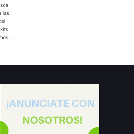
usca
e las
del
kits
mos ...