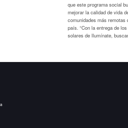
que este programa social b
mejorar la calidad de vida d
comunidades más remotas 
país. “Con la entrega de los 
solares de Ilumínate, busca
ia