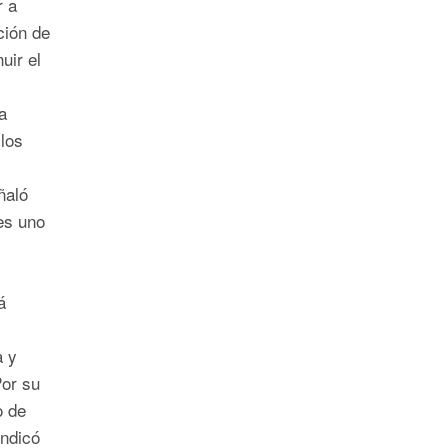
r a
ción de
uir el
a
 los
ñaló
 es uno
á
a y
or su
o de
ndicó