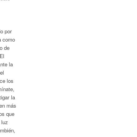
o por
ía como
o de
El
nte la
el
ce los
mínate,
igar la
ren más
os que
 luz
ambién,