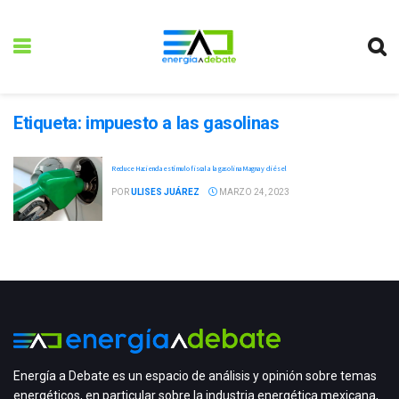
Etiqueta:
impuesto a las gasolinas
Reduce Hacienda estímulo fiscal a la gasolina Magna y diésel
POR
ULISES JUÁREZ
MARZO 24, 2023
Energía a Debate es un espacio de análisis y opinión sobre temas
energéticos, en particular sobre la industria energética mexicana,