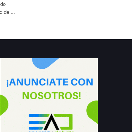
ado
d de ...