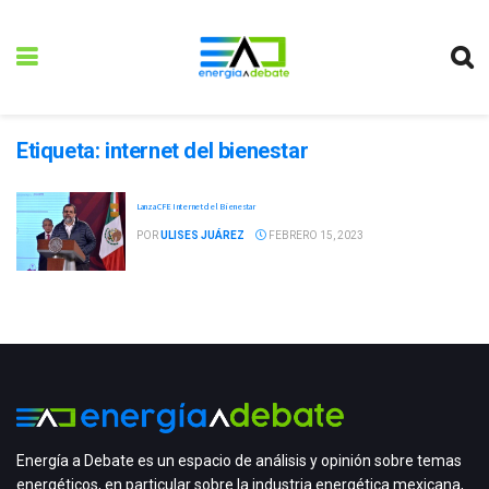
Etiqueta:
internet del bienestar
Lanza CFE Internet del Bienestar
POR
ULISES JUÁREZ
FEBRERO 15, 2023
Energía a Debate es un espacio de análisis y opinión sobre temas
energéticos, en particular sobre la industria energética mexicana,