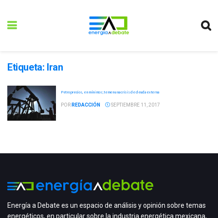
Etiqueta:
Iran
Petroprecios, en mínimos; temen una crisis de deuda externa
POR
REDACCIÓN
SEPTIEMBRE 11, 2017
Energía a Debate es un espacio de análisis y opinión sobre temas
energéticos, en particular sobre la industria energética mexicana,