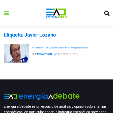
Etiqueta:
Javier Lozano
Polemizan Fox, Nahle y Calderón sobre cumbre energética cancelada
POR
REDACCIÓN
AGOSTO 21, 2018
Energía a Debate es un espacio de análisis y opinión sobre temas
energéticos, en particular sobre la industria energética mexicana,