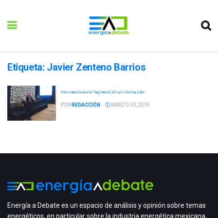
Etiqueta:
Javier Zenteno Barrios
Presentan la novela "Argentum", de Luis Vielma Lobo
POR
REDACCIÓN
MARZO 30, 2019
Energía a Debate es un espacio de análisis y opinión sobre temas
energéticos, en particular sobre la industria energética mexicana,