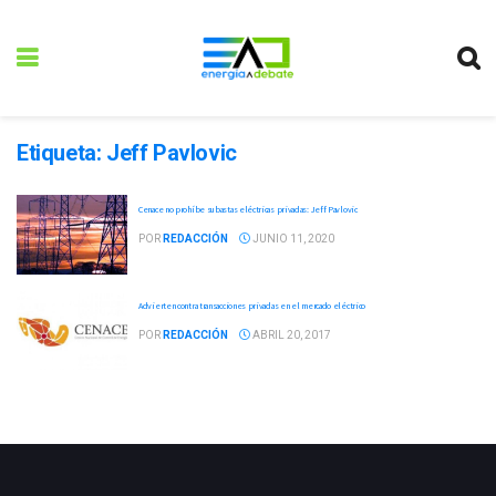
Etiqueta:
Jeff Pavlovic
Cenace no prohíbe subastas eléctricas privadas: Jeff Pavlovic
POR
REDACCIÓN
JUNIO 11, 2020
Advierten contra transacciones privadas en el mercado eléctrico
POR
REDACCIÓN
ABRIL 20, 2017