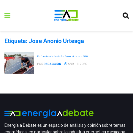
Etiqueta:
Jose Anonio Urteaga
Reciben impulso los techos fotovoltaicos en el 2020
POR
REDACCIÓN
ABRIL 3, 2020
Energía a Debate es un espacio de análisis y opinión sobre temas
energéticos, en particular sobre la industria energética mexicana,