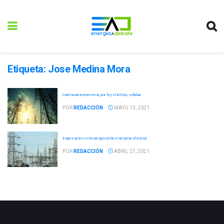
Etiqueta:
Jose Medina Mora
Continuará controversia por ley eléctrica, señalan
POR
REDACCIÓN
MAYO 13, 2021
Empresarios reiteran oposición a iniciativa eléctrica
POR
REDACCIÓN
ABRIL 27, 2021