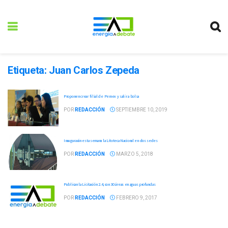
Etiqueta:
Juan Carlos Zepeda
Proponen crear filial de Pemex y salir a bolsa
POR
REDACCIÓN
SEPTIEMBRE 10, 2019
Inaugurarán esta semana la Litoteca Nacional en dos sedes
POR
REDACCIÓN
MARZO 5, 2018
Publican la Licitación 2.4, con 30 áreas en aguas profundas
POR
REDACCIÓN
FEBRERO 9, 2017