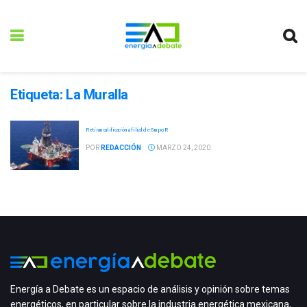
Etiqueta:
La Muralla
Retiran calificación a filial de Grupo R
POR
REDACCIÓN
MARZO 24, 2020
Energía a Debate es un espacio de análisis y opinión sobre temas
energéticos, en particular sobre la industria energética mexicana,