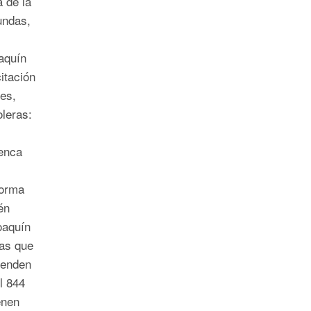
 de la
undas,
aquín
citación
es,
leras:
enca
forma
én
oaquín
eas que
renden
l 844
enen