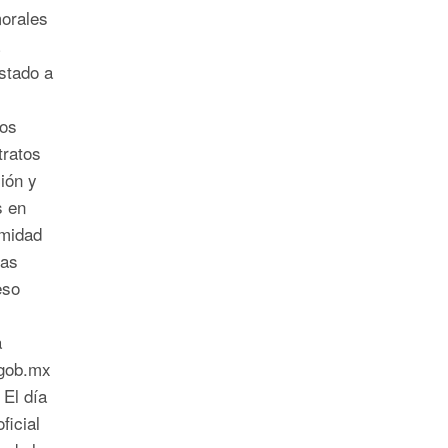
morales
stado a
Dos
tratos
ión y
s en
rmidad
las
eso
a
.gob.mx
 El día
ficial