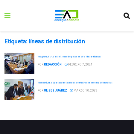
Etiqueta:
líneas de distribución
Recupera CFE 4.5 mil millones de pesos en pérdidas no técnicas
POR
REDACCIÓN
FEBRERO 7, 2024
Realizará CFE diagnóstico de las redes de transmisión eléctrica de Honduras
POR
ULISES JUÁREZ
MARZO 10, 2023