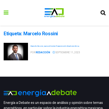
Etiqueta:
Marcelo Rossini
Marcelo Rossini, nuevo director financiero de Braskem Idesa
POR
REDACCIÓN
SEPTIEMBRE 11, 2023
Energía a Debate es un espacio de análisis y opinión sobre temas
energéticos, en particular sobre la industria energética mexicana,