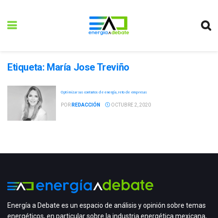
Etiqueta:
María Jose Treviño
Optimizar sus contratos de energía, reto de empresas
POR
REDACCIÓN
OCTUBRE 2, 2020
Energía a Debate es un espacio de análisis y opinión sobre temas
energéticos, en particular sobre la industria energética mexicana,