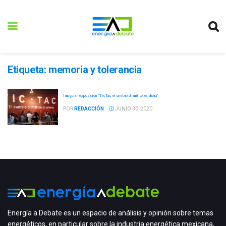
Etiqueta:
memoria y tolerancia
Inauguran exposición "Tic Tac, el cambio climático es ahora"
POR
REDACCIÓN
JUNIO 30, 2020
Energía a Debate es un espacio de análisis y opinión sobre temas
energéticos, en particular sobre la industria energética mexicana,