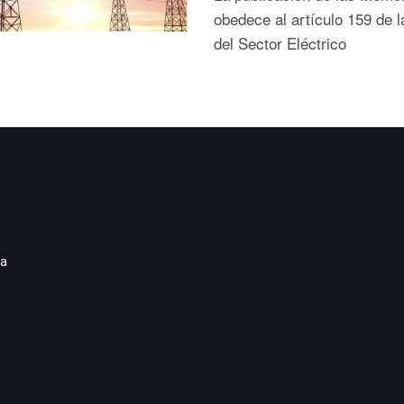
obedece al artículo 159 de l
del Sector Eléctrico
ia