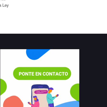
a Ley