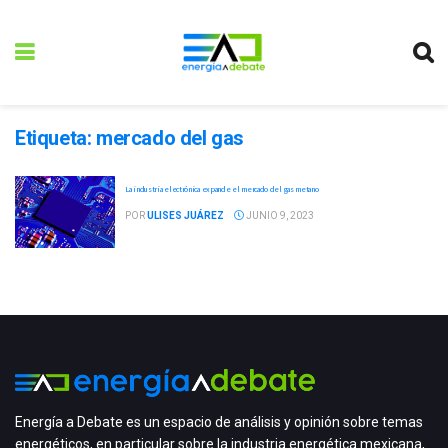
Etiqueta:
mercado del gas
La industria electrónica expande el mercado del gas metano
POR
ULISES JUÁREZ
JUNIO 9, 2023
Energía a Debate es un espacio de análisis y opinión sobre temas
energéticos, en particular sobre la industria energética mexicana,