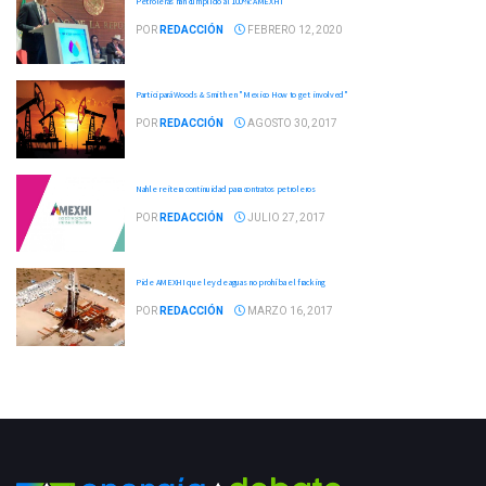
Petroleras han cumplido al 100%: AMEXHI
POR
REDACCIÓN
FEBRERO 12, 2020
Participará Woods & Smith en "Mexico How to get involved"
POR
REDACCIÓN
AGOSTO 30, 2017
Nahle reitera continuidad para contratos petroleros
POR
REDACCIÓN
JULIO 27, 2017
Pide AMEXHI que ley de aguas no prohíba el fracking
POR
REDACCIÓN
MARZO 16, 2017