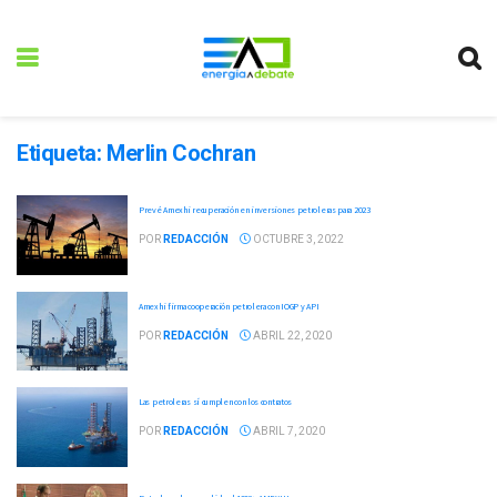
Etiqueta:
Merlin Cochran
Prevé Amexhi recuperación en inversiones petroleras para 2023
POR
REDACCIÓN
OCTUBRE 3, 2022
Amexhi firma cooperación petrolera con IOGP y API
POR
REDACCIÓN
ABRIL 22, 2020
Las petroleras sí cumplen con los contratos
POR
REDACCIÓN
ABRIL 7, 2020